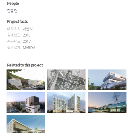
People
한충헌
Project facts
대지위치 :
서울시
설계년도 :
2015
준공년도 :
2017
협력설계 :
MVRDV
Related to this project