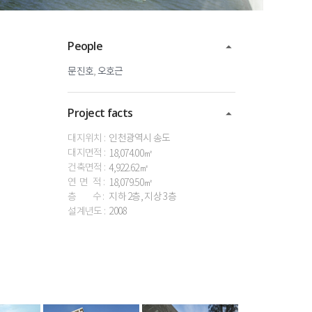
People
문진호
,
오호근
Project facts
대지위치 :
인천광역시
송도
대지면적 :
18,074.00㎡
건축면적 :
4,922.62㎡
연 면 적 :
18,079.50㎡
층 수 :
지하
2층,
지상
3층
설계년도 :
2008