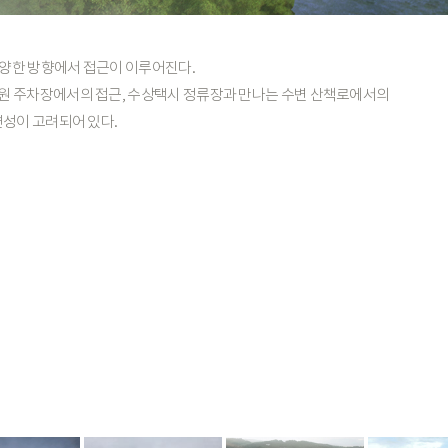
양한
방향에서
접근이
이루어진다.
원
주차장에서의
접근,
수상택시
정류장과
만나는
수변
산책로에서의
면성이
고려되어
있다.