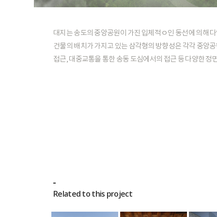
대지는
송도의
중앙공원이
가진
입체적ㅇ인
동선에
의해
다
건물의
배치가
가지고
있는
삼각형의
방향성은
각각
중앙공
접근,
대중교통을
통한
송동
도심에서의
접근
등
다양한
정
Related to this project