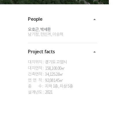
People
오호근
,
박세환
남기정,
한민격,
이승혁
Project facts
대지위치 :
경기도
고양시
대지면적 :
158,100.00㎡
건축면적 :
34,125.28㎡
연 면 적 :
92,081.45㎡
층 수 :
지하
1층,
지상
5층
설계년도 :
2021