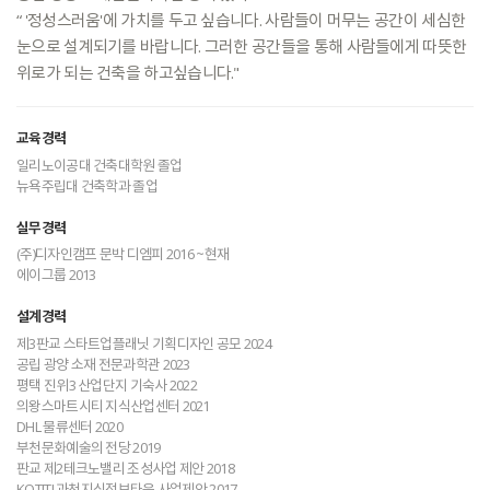
“
'정성스러움'에
가치를
두고
싶습니다.
사람들이
머무는
공간이
세심한
눈으로
설계되기를
바랍니다.
그러한
공간들을
통해
사람들에게
따뜻한
위로가
되는
건축을
하고싶습니다."
교육경력
일리노이공대 건축대학원 졸업
뉴욕주립대 건축학과 졸업
실무경력
(주)디자인캠프 문박 디엠피 2016 ~현재
에이그룹 2013
설계경력
제3판교 스타트업플래닛 기획디자인 공모 2024
공립 광양 소재 전문과학관 2023
평택 진위3 산업단지 기숙사 2022
의왕스마트시티 지식산업센터 2021
DHL 물류센터 2020
부천문화예술의 전당 2019
판교 제2테크노밸리 조성사업 제안 2018
KOTITI 과천지식정보타운 사업제안 2017