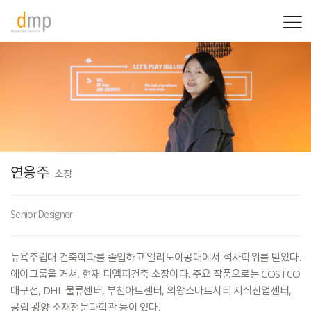
연응주
소장
Senior Designer
뉴욕주립대
건축학과를
졸업하고
일리노이공대에서
석사학위를
받았다.
에이그룹을
거쳐,
현재
디엠피건축
소장이다.
주요
작품으로는
COSTCO
대구점,
DHL
물류센터,
부천아트센터,
의왕스마트시티
지식산업센터,
공립
광양
소재전문과학관
등이
있다.