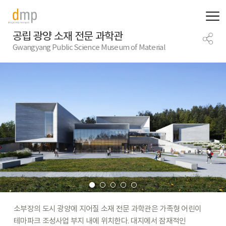
공립 광양 소재 전문 과학관
Gwangyang Public Science Museum of Material
소부장의
도시
광양에
지어질
소재
전문
과학관은
가족형
어린이
테마파크
조성사업
부지
내에
위치한다.
대지에서
잠재적인