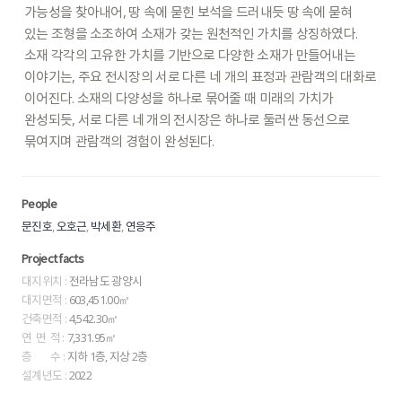
가능성을
찾아내어,
땅
속에
묻힌
보석을
드러내듯
땅
속에
묻혀
있는
조형을
소조하여
소재가
갖는
원천적인
가치를
상징하였다.
소재
각각의
고유한
가치를
기반으로
다양한
소재가
만들어내는
이야기는,
주요
전시장의
서로
다른
네
개의
표정과
관람객의
대화로
이어진다.
소재의
다양성을
하나로
묶어줄
때
미래의
가치가
완성되듯,
서로
다른
네
개의
전시장은
하나로
둘러싼
동선으로
묶여지며
관람객의
경험이
완성된다.
People
,
,
,
문진호
오호근
박세환
연응주
Project facts
대지위치 :
전라남도 광양시
대지면적 :
603,451.00㎡
건축면적 :
4,542.30㎡
연 면 적 :
7,331.95㎡
층 수 :
지하 1층, 지상 2층
설계년도 :
2022