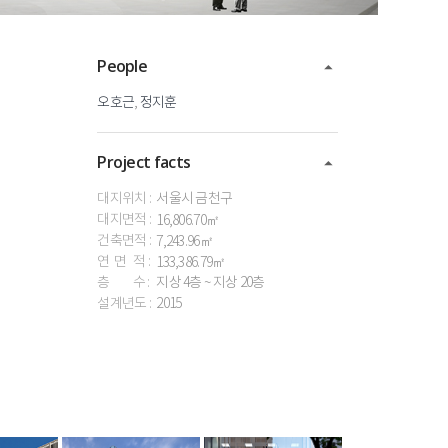
People
오호근
,
정지훈
Project facts
대지위치 :
서울시
금천구
대지면적 :
16,806.70㎡
건축면적 :
7,243.96㎡
연 면 적 :
133,386.79㎡
층 수 :
지상
4층
~
지상
20층
설계년도 :
2015