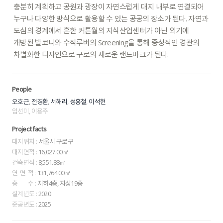
충분히
계획하고
공원과
광장이
자연스럽게
대지
내부로
연결되어
누구나
다양한
방식으로
활용할
수
있는
공공의
장소가
된다.
자연과
도심의
경계에서
흔한
커튼월의
지식산업센터가
아닌
외기에
개방된
발코니와
수직루버의
Screening을
통해
중성적인
경관의
차별화한
디자인으로
구로의
새로운
랜드마크가
된다.
People
,
,
,
,
오호근
전경환
서해리
성홍철
이석현
임선미, 이용주
Project facts
대지위치 :
서울시 구로구
대지면적 :
16,027.00㎡
건축면적 :
8,551.88㎡
연 면 적 :
131,764.00㎡
층 수 :
지하4층, 지상19층
설계년도 :
2020
준공년도 :
2025