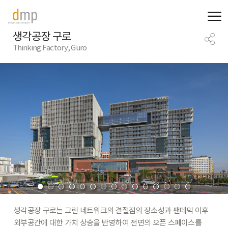
생각공장 구로
Thinking Factory, Guro
생각공장
구로는
그린
네트워크의
결절점의
장소성과
팬데믹
이후
외부공간에
대한
가치
상승을
반영하여
전면의
오픈
스페이스를