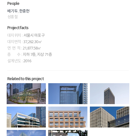
People
,
배기두
한충헌
성홍철
Project facts
대지위치 :
서울시 마포구
대지면적 :
37,262.30㎡
연 면 적 :
21,877.58㎡
층 수 :
지하 7층, 지상 71층
설계년도 :
2016
Related to this project