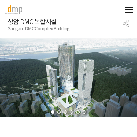
상암 DMC 복합시설
Sangam DMC Complex Building