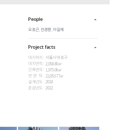
People
오호근
,
전경환
,
이길제
Project facts
대지위치 :
서울시
마포구
대지면적 :
2,058.80㎡
건축면적 :
1,075.06㎡
연 면 적 :
22,053.77㎡
설계년도 :
2018
준공년도 :
2022