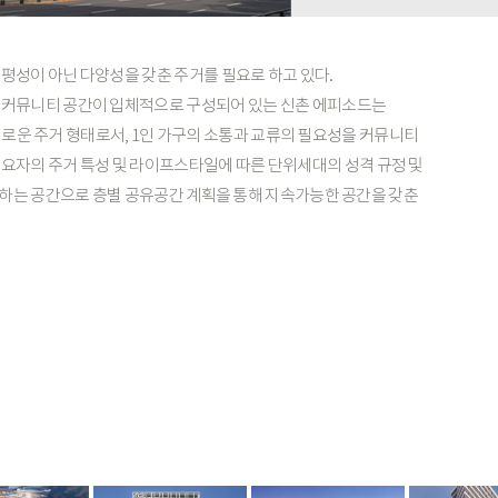
형평성이
아닌
다양성을
갖춘
주거를
필요로
하고
있다.
커뮤니티
공간이
입체적으로
구성되어
있는
신촌
에피소드는
새로운
주거
형태로서,
1인
가구의
소통과
교류의
필요성을
커뮤니티
수요자의
주거
특성
및
라이프스타일에
따른
단위세대의
성격
규정
및
하는
공간으로
층별
공유공간
계획을
통해
지속가능한
공간을
갖춘