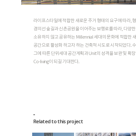
라이프스타일에
적합한
새로운
주거
형태의
요구에
따라,
경의선
숲길과
신촌공원을
이어주는
보행로를
따라,
다양한
소유하지
않고
공유하는
Millennial
세대의
문화에
적합한
공간으로
활성화
하고자
하는
건축적
시도로
시작되었다.
그에
따른
단위세대
공간계획과
Unit의
성격을
보완
및
확장
Co-living이
되길
기대한다.
Related to this project