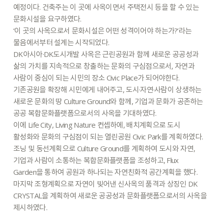
예정이다.
건축주는
이
곳에
사옥이면서
주택전시
등을
할
수
있는
문화시설을
요구하였다.
‘이
곳의
사옥으로서
문화시설은
어떤
성격이어야
하는가?’라는
물음에서부터
설계는
시작되었다.
DK아시아·DK도시개발
사옥은
근린공원과
함께
새로운
공공성과
삶의
가치를
지속적으로
창출하는
문화의
구심점으로서,
자연과
사람이
중심이
되는
시민의
장소
Civic
Place가
되어야한다.
기존공원을
확장해
시민에게
내어주고,
도시·자연·사람이
상생하는
새로운
문화의
땅
Culture
Ground와
함께,
기업과
문화가
공존하는
공공
복합문화플랫폼으로서의
사옥을
기대하였다.
이에
Life
City,
Living
Nature
컨셉하에,
배치계획으로
도시
활성화와
문화의
구심점이
되는
열린공원
Civic
Park를
계획하였다.
조닝
및
동선계획으로
Culture
Ground를
계획하여
도시와
자연,
기업과
사람이
소통하는
복합문화플랫폼을
조성하고,
Flux
Garden을
통하여
공원과
하나되는
자연친화적
공간계획을
했다.
마지막
조형계획으로
자연이
빚어낸
신사옥의
품격과
상징인
DK
CRYSTAL을
계획하여
새로운
공공성과
문화플랫폼으로서의
사옥을
제시하였다.