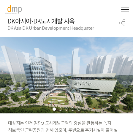
DK아시아·DK도시개발 사옥
DK Asia·DK Urban Development Headquater
대상지는
인천
검단3
도시개발구역의
중심을
관통하는
녹지
허브축인
근린공원과
면해
있으며,
주변으로
주거시설이
들어설