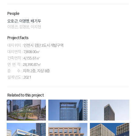
People
,
,
오호근
이영명
배기두
이영곤, 김영윤, 이지현
Project facts
대지위치 :
인천시 검단3도시개발구역
대지면적 :
7,808.00㎡
건축면적 :
4,155.61㎡
연 면 적 :
28,390.87㎡
층 수 :
지하 2층, 지상 8층
설계년도 :
2021
Related to this project