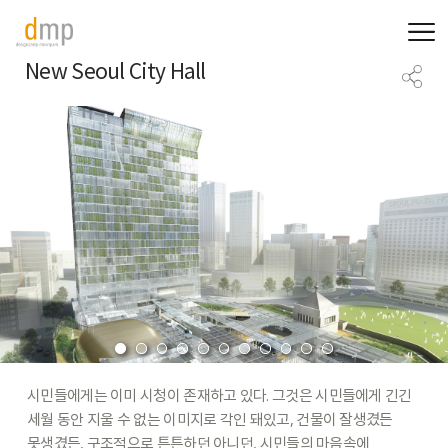
New Seoul City Hall
시민들에게는
이미
시청이
존재하고
있다.
그것은
시민들에게
긴긴
세월
동안
지울
수
없는
이미지로
각인
돼있고,
건물이
잘생겼든
못생겼든,
구조적으로
튼튼하던
아니던,
시민들의
마음속에