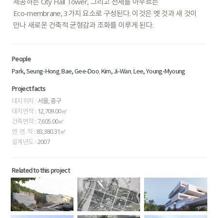
제공하는
City
Hall
Tower,
그리고
전체를
아우르는
Eco-membrane,
3가지
요소로
구성된다.
이것은
옛
것과
새
것이
만나
새로운
건축적
균형감과
조화를
이루게
된다.
People
,
,
,
Park, Seung-Hong
Bae, Gee-Doo
Kim, Ji-Wan
Lee, Young-Myoung
Project facts
대지위치 :
서울, 중구
대지면적 :
12,709.00㎡
건축면적 :
7,605.00㎡
연 면 적 :
83,380.31㎡
설계년도 :
2007
Related to this project