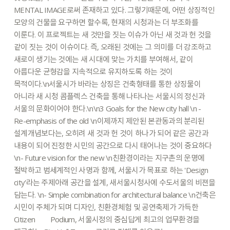
MENTAL
IMAGE로써
존재하고
있다.
그렇기때문에,
어떤
상징적인
모양의
건물을
요구하면
할수록,
현재의
시청과는
더
부조화를
이룬다.
이
프로젝트는
새
것만을
짓는
이슈가
아닌
새
것과
헌
것을
같이
짓는
것이
이슈이다.
즉,
오래된
것에는
그
의미를
더
강조하고
새로이
생기는
것에는
새
시대에
맞는
가치를
부여해서,
같이
아름다운
균형감을
지속적으로
유지하도록
하는
것이
목적이다.\n서울시가
바라는
상징은
건축형태를
통한
상징물이
아니라
새
시청
콤플렉스
건축을
통해
나타나는
서울시의
정신과
서울의
문화이어야
한다.\n\n3
Goals
for
the
New
city
hall
\n
-
Re-emphasis
of
the
old
\n이제까지
제안된
본관동과의
분리된
설계개념보다는,
오히려
새
것과
헌
것이
하나가
되어
같은
공간과
내용이
되어
진정한
시민의
공간으로
다시
태어나는
것이
중요하다
\n-
Future
vision
for
the
new
\n친환경이라는
지구촌의
운명에
절박하고
범세계적인
사명과
함께,
서울시가
목표로
하는
'Design
city'라는
주제아래
공간을
설계,
새서울시청사에
수도서울의
비젼을
담는다.
\n-
Simple
combination
for
architectural
balance
\n건축은
시민이
주체가
되며
디자인,
친환경체험
및
공연축제가
가득한
Citizen
Podium,
서울시정의
중심답게
최고의
업무환경을