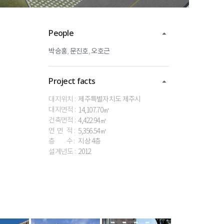
People
박승홍
,
문진호
,
오호근
Project facts
대지위치 :
제주특별자치도
제주시
대지면적 :
14,107.70㎡
건축면적 :
4,422.94㎡
연 면 적 :
5,356.54㎡
층 수 :
지상
4층
설계년도 :
2012